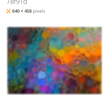
78f91d
...
Full
640 × 458
pixels
size