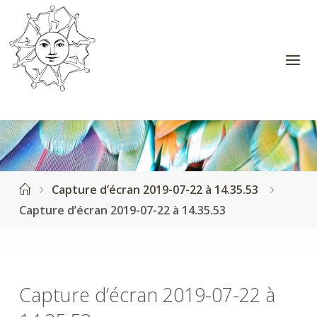
Skip
to
content
S
O
L
I
N
E
B
E
R
T
H
Home
Capture d’écran 2019-07-22 à 14.35.53
E
T
Capture d’écran 2019-07-22 à 14.35.53
-
H
O
L
I
S
T
I
Q
Capture d’écran 2019-07-22 à
U
E
La Conscience