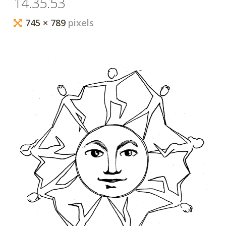
14.35.53
au Cœur du
Corps.
Full
745 × 789
pixels
Approche
Holistique de
size
l’humain :
Biodanza,
Ennéagramme,
Constellations
familiales,
Méditation,
Méthodes
énergétique,
...