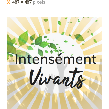
Full
...
487 × 487
pixels
size