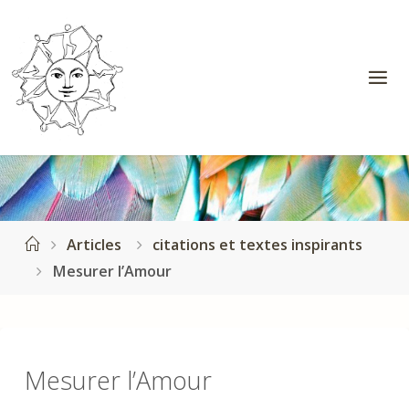
Skip
to
content
SOLINE
BERTHET -
HOLISTIQUE
La Conscience
au Cœur du
Corps.
Approche
Holistique de
Home
Articles
citations et textes inspirants
l’humain :
Mesurer l’Amour
Biodanza,
Ennéagramme,
Constellations
familiales,
Méditation,
Mesurer l’Amour
Méthodes
énergétique,