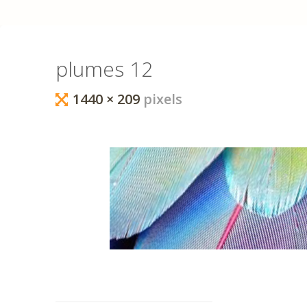
I
Q
U
E
La Conscience
plumes 12
au Cœur du
Corps.
Full
1440 × 209
pixels
Approche
Holistique de
size
l’humain :
Biodanza,
Ennéagramme,
Constellations
familiales,
Méditation,
Méthodes
énergétique, ...