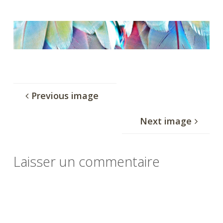
size
au Cœur du
Corps.
Approche
Holistique de
l’humain :
Biodanza,
Ennéagramme,
Constellations
familiales,
Previous image
Méditation,
Méthodes
Next image
énergétique,
...
Laisser un commentaire