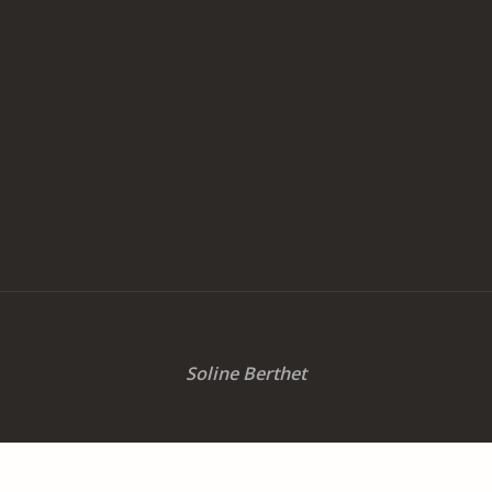
Soline Berthet
Powered by
Fluida
&
WordPress.