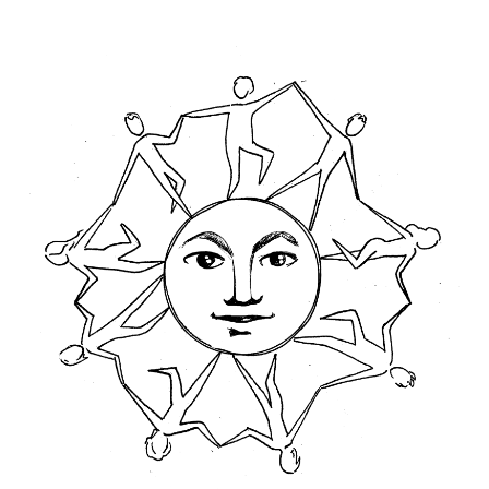
size
au Cœur du
Corps.
Approche
Holistique de
l’humain :
Biodanza,
Ennéagramme,
Constellations
familiales,
Méditation,
Méthodes
énergétique,
...